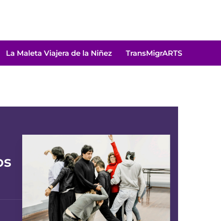
La Maleta Viajera de la Niñez
TransMigrARTS
os