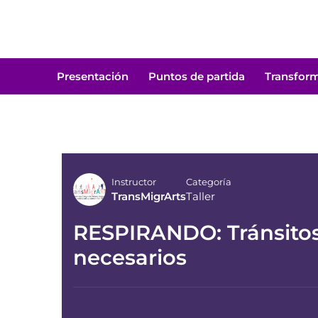
Saltar
al
Buscar
contenido
Presentación
Puntos de partida
Transfor
Instructor
Categoría
TransMigrArts
Taller
RESPIRANDO: Tránsitos 
necesarios