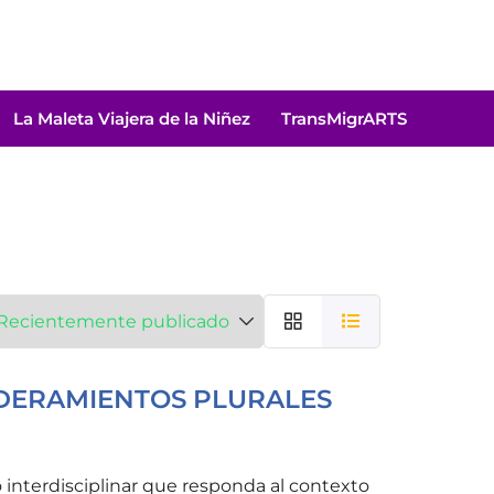
La Maleta Viajera de la Niñez
TransMigrARTS
DERAMIENTOS PLURALES
co interdisciplinar que responda al contexto