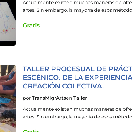
Actualmente existen muchas maneras de ofrece
artes. Sin embargo, la mayoría de esos método
campos de la medicina, la psiquiatría o la psi
Gratis
han centrado en examinar los efectos que el ar
prevención de enfermedades, pero pocas inve
propios dispositivos artísticos.
TALLER PROCESUAL DE PRÁCT
ESCÉNICO. DE LA EXPERIENCI
CREACIÓN COLECTIVA.
por
TransMigrArts
en
Taller
Actualmente existen muchas maneras de ofrece
artes. Sin embargo, la mayoría de esos método
campos de la medicina, la psiquiatría o la psi
Gratis