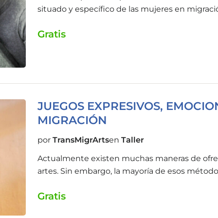
situado y específico de las mujeres en migració
Gratis
JUEGOS EXPRESIVOS, EMOCION
MIGRACIÓN
por
TransMigrArts
en
Taller
Actualmente existen muchas maneras de ofrece
artes. Sin embargo, la mayoría de esos método
campos de la medicina, la psiquiatría o la psi
Gratis
han centrado en examinar los efectos que el ar
prevención de enfermedades, pero pocas inve