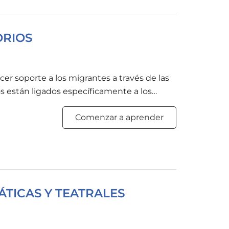
ORIOS
r soporte a los migrantes a través de las
s están ligados específicamente a los
cología. Durante muchos años los estudios se
Comenzar a aprender
te tienen sobre la salud y sobre la
stigaciones toman en consideración los
ÁTICAS Y TEATRALES