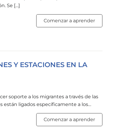
n. Se […]
Comenzar a aprender
ES Y ESTACIONES EN LA
r soporte a los migrantes a través de las
s están ligados específicamente a los
cología. Durante muchos años los estudios se
Comenzar a aprender
te tienen sobre la salud y sobre la
stigaciones toman en consideración los