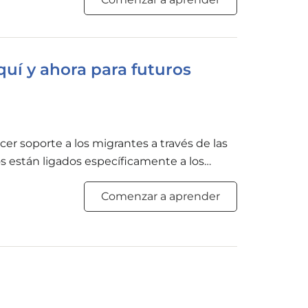
te tienen sobre la salud y sobre la
stigaciones toman en consideración los
uí y ahora para futuros
r soporte a los migrantes a través de las
s están ligados específicamente a los
cología. Durante muchos años los estudios se
Comenzar a aprender
te tienen sobre la salud y sobre la
stigaciones toman en consideración los