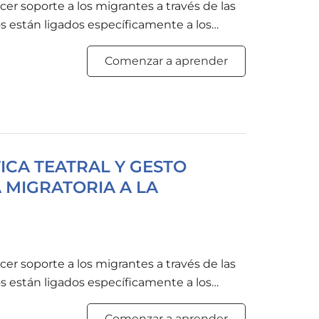
r soporte a los migrantes a través de las
s están ligados específicamente a los
cología. Durante muchos años los estudios se
Comenzar a aprender
te tienen sobre la salud y sobre la
stigaciones toman en consideración los
ICA TEATRAL Y GESTO
A MIGRATORIA A LA
r soporte a los migrantes a través de las
s están ligados específicamente a los
cología. Durante muchos años los estudios se
Comenzar a aprender