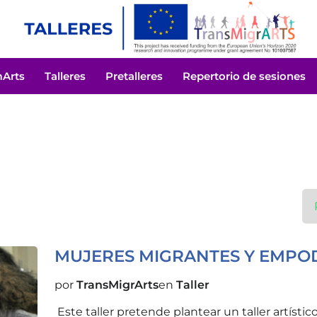
mArts
Talleres
Pretalleres
Repertorio de sesiones
MUJERES MIGRANTES Y EMPO
por
TransMigrArts
en
Taller
Este taller pretende plantear un taller artísti