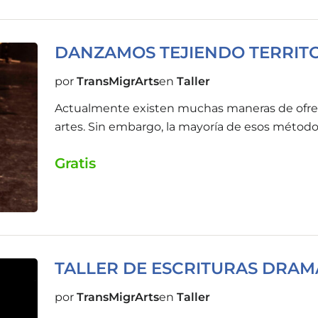
propios dispositivos artísticos.
DANZAMOS TEJIENDO TERRIT
por
TransMigrArts
en
Taller
Actualmente existen muchas maneras de ofrece
artes. Sin embargo, la mayoría de esos método
campos de la medicina, la psiquiatría o la psi
Gratis
han centrado en examinar los efectos que el ar
prevención de enfermedades, pero pocas inve
propios dispositivos artísticos.
TALLER DE ESCRITURAS DRAM
por
TransMigrArts
en
Taller