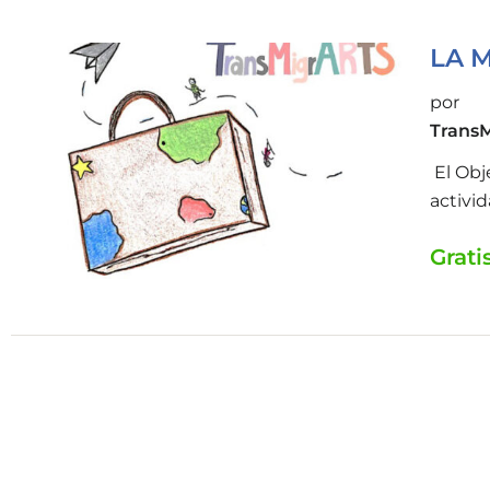
LA 
por
TransM
El Obj
activi
Grati